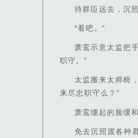
待群臣远去，沉照
“看吧。”
萧鸾示意太监把
职守。”
太监搬来太师椅
来尽忠职守么？”
萧鸾绷起的脸缓
免去沉照渡各种