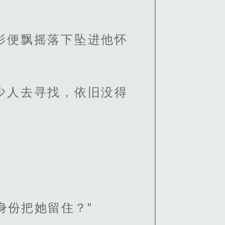
影便飘摇落下坠进他怀
少人去寻找，依旧没得
身份把她留住？”