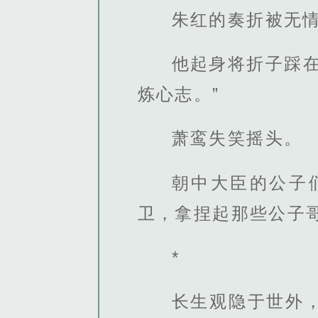
朱红的奏折被无情
他起身将折子踩
炼心志。”
萧鸾失笑摇头。
朝中大臣的公子
卫，拿捏起那些公子
*
长生观隐于世外