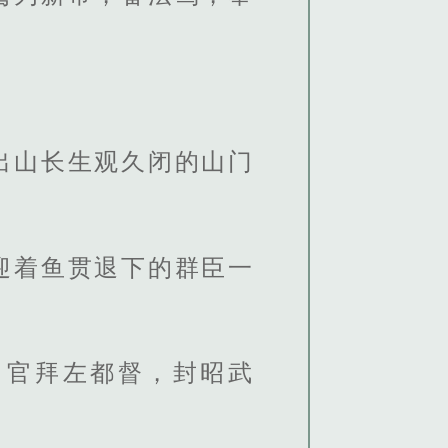
出山长生观久闭的山门
迎着鱼贯退下的群臣一
，官拜左都督，封昭武