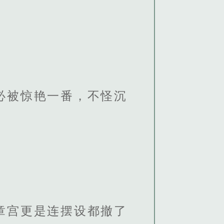
必被惊艳一番，不怪沉
章宫更是连摆设都撤了