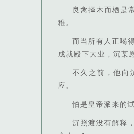
良禽择木而栖是
稚。
而当所有人正喝
成就殿下大业，沉某
不久之前，他向
应。
怕是皇帝派来的试
沉照渡没有解释