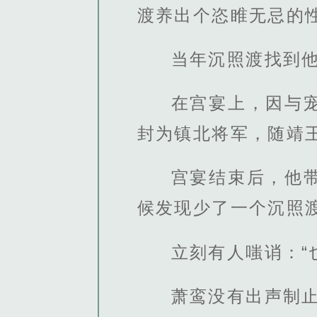
渡养出个恣睢无忌的
当年沉照渡找到
在宫宴上，因与
封为镇北将军，随靖
宫宴结束后，他
候发现少了一个沉照
立刻有人嗤诮：“
萧鸾没有出声制