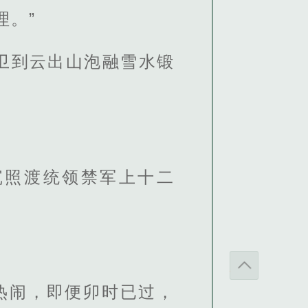
理。”
卫到云出山泡融雪水锻
沉照渡统领禁军上十二
热闹，即便卯时已过，