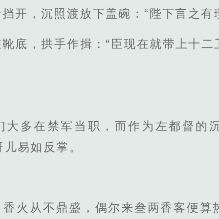
挡开，沉照渡放下盖碗：“陛下言之有
在靴底，拱手作揖：“臣现在就带上十二
们大多在禁军当职，而作为左都督的
哥儿易如反掌。
，香火从不鼎盛，偶尔来叁两香客便算