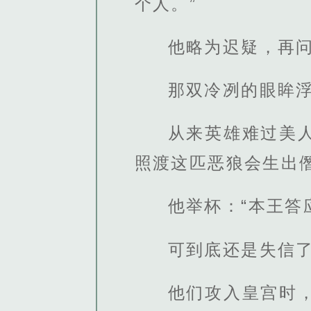
个人。”
他略为迟疑，再问
那双冷冽的眼眸浮
从来英雄难过美
照渡这匹恶狼会生出
他举杯：“本王答
可到底还是失信
他们攻入皇宫时