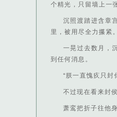
个精光，只留墙上一
沉照渡踏进含章
里，被用尽全力攥紧
一晃过去数月，
到任何消息。
“朕一直愧疚只封
不过现在看来封侯
萧鸾把折子往他身