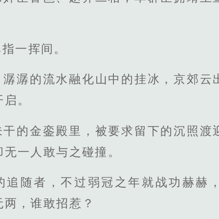
弹指一挥间。
，潺潺的流水融化山中的挂冰，京郊云
开启。
未干的金銮殿里，被要求留下的沉照渡
却无一人敢与之碰撞。
的追随者，不过弱冠之年就战功赫赫
无两，谁敢招惹？