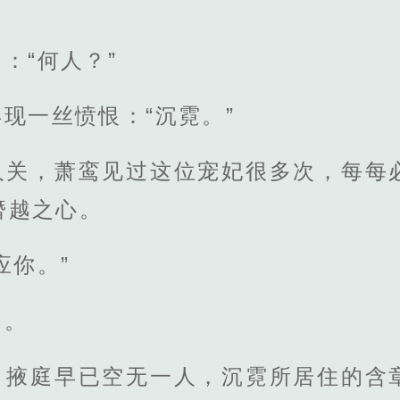
：“何人？”
现一丝愤恨：“沉霓。”
人关，萧鸾见过这位宠妃很多次，每每
僭越之心。
应你。”
了。
，掖庭早已空无一人，沉霓所居住的含