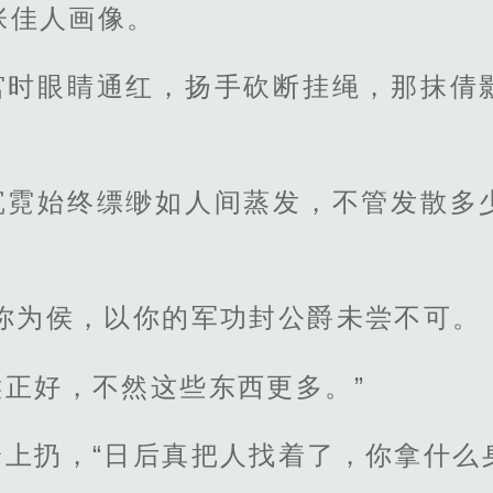
张佳人画像。
宫时眼睛通红，扬手砍断挂绳，那抹倩
。
沉霓始终缥缈如人间蒸发，不管发散多
你为侯，以你的军功封公爵未尝不可。
正好，不然这些东西更多。”
上扔，“日后真把人找着了，你拿什么