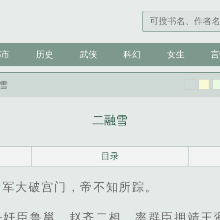
都市
历史
武侠
科幻
女生
言
融雪
二融雪
目录
靖军大破宫门，帝不知所踪。
杀奸臣鲁邕、赵齐二相，率群臣拥靖王