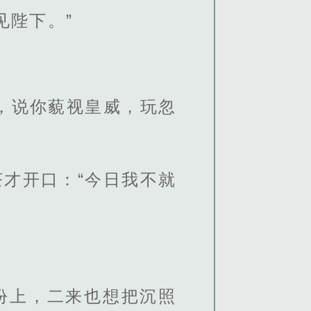
见陛下。”
，说你藐视皇威，玩忽
才开口：“今日我不就
份上，二来也想把沉照