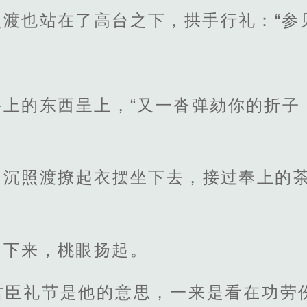
渡也站在了高台之下，拱手行礼：“参
手上的东西呈上，“又一沓弹劾你的折子
，沉照渡撩起衣摆坐下去，接过奉上的茶
和下来，桃眼扬起。
君臣礼节是他的意思，一来是看在功劳