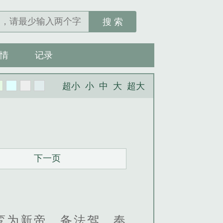
搜 索
情
记录
超小
小
中
大
超大
下一页
鸾为新帝，备法驾，奉