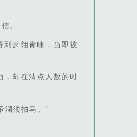
相信。
得到萧翎青睐，当即被
酒，却在清点人数的时
帝溜须拍马。”
。