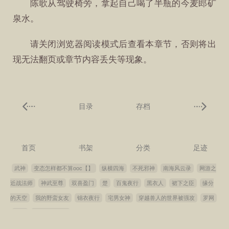
陈歌从驾驶椅旁，拿起自己喝了半瓶的今麦郎矿
泉水。
请关闭浏览器阅读模式后查看本章节，否则将出
现无法翻页或章节内容丢失等现象。
目录
存档
首页
书架
分类
足迹
武神
变态怎样都不算ooc【】
纵横四海
不死邪神
南海风云录
网游之
近战法师
神武至尊
双喜盈门
楚
百鬼夜行
黑衣人
裙下之臣
缘分
的天空
我的野蛮女友
锦衣夜行
宅男女神
穿越兽人的世界被强攻
罗网
黑客
我爸是大富豪