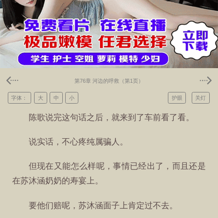
第76章 河边的呼救（第1页）
字体：
大
中
小
护眼
关灯
陈歌说完这句话之后，就来到了车前看了看。
说实话，不心疼纯属骗人。
但现在又能怎么样呢，事情已经出了，而且还是
在苏沐涵奶奶的寿宴上。
要他们赔呢，苏沐涵面子上肯定过不去。