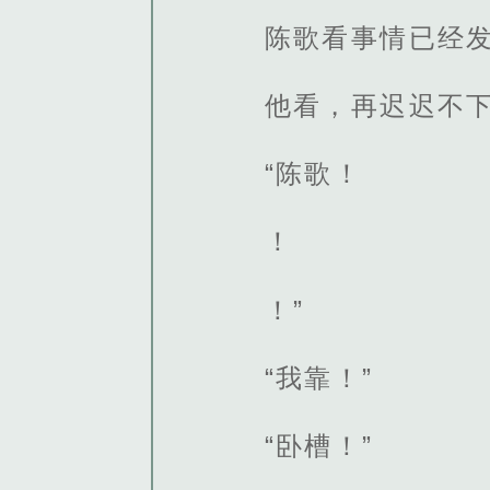
陈歌看事情已经
他看，再迟迟不
“陈歌！
！
！”
“我靠！”
“卧槽！”