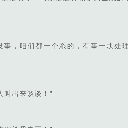
没事，咱们都一个系的，有事一块处
。
人叫出来谈谈！”
。