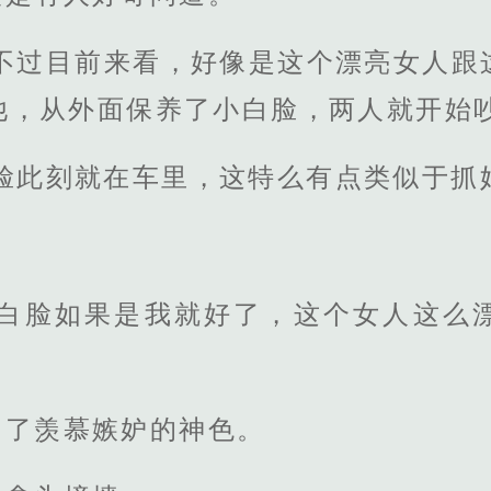
，不过目前来看，好像是这个漂亮女人跟
他，从外面保养了小白脸，两人就开始吵
白脸此刻就在车里，这特么有点类似于抓
小白脸如果是我就好了，这个女人这么
出了羡慕嫉妒的神色。