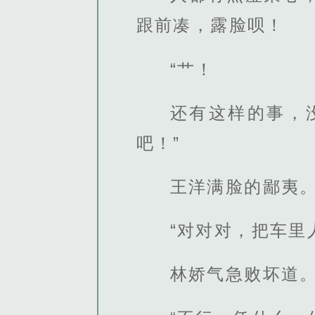
跟前凑，露脸呗！
“艹！
还有这样的事，
吧！”
王洋满脸的鄙夷
“对对对，把车里
林娇气急败坏道