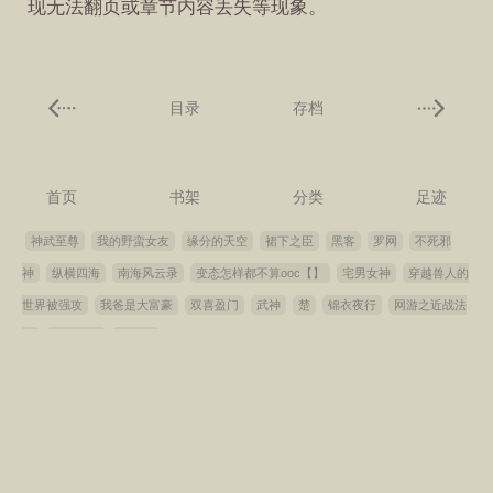
现无法翻页或章节内容丢失等现象。
目录
存档
首页
书架
分类
足迹
神武至尊
我的野蛮女友
缘分的天空
裙下之臣
黑客
罗网
不死邪
神
纵横四海
南海风云录
变态怎样都不算ooc【】
宅男女神
穿越兽人的
世界被强攻
我爸是大富豪
双喜盈门
武神
楚
锦衣夜行
网游之近战法
师
百鬼夜行
黑衣人