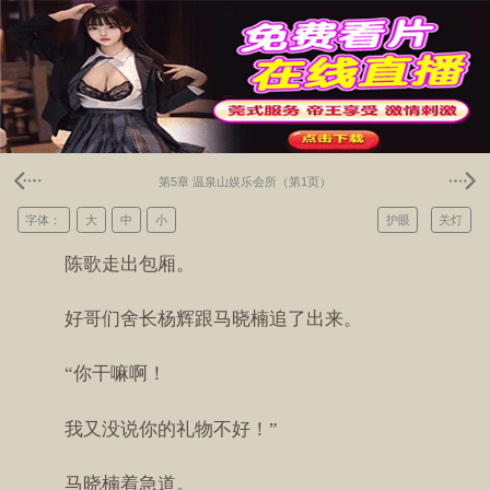
第5章 温泉山娱乐会所（第1页）
字体：
大
中
小
护眼
关灯
陈歌走出包厢。
好哥们舍长杨辉跟马晓楠追了出来。
“你干嘛啊！
我又没说你的礼物不好！”
马晓楠着急道。